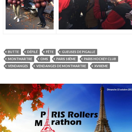
BUTTE
DÉFILÉ
FÊTE
GUEUSES DE PIGALLE
MONTMARTRE
OMS
PARIS 18ÈME
PARIS HOCKEY CLUB
VENDANGES
VENDANGES DE MONTMARTRE
XVIIIEME