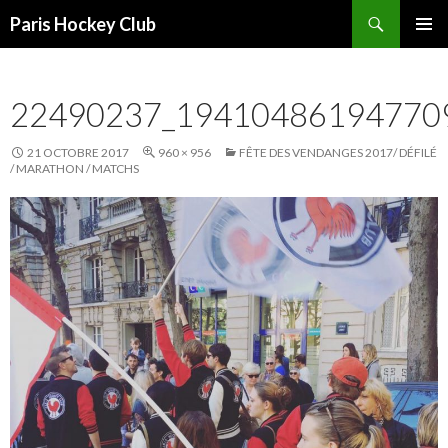
Recherche
Paris Hockey Club
ALLER
MENU
AU
PRINCI
CONTENU
22490237_19410486194770
21 OCTOBRE 2017
960 × 956
FÊTE DES VENDANGES 2017/ DÉFILÉ
/ MARATHON / MATCHS