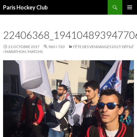
Recherche
Paris Hockey Club
ALLER
MENU
AU
PRINCI
CONTENU
22406368_19410489394770
21 OCTOBRE 2017
960 × 720
FÊTE DES VENDANGES 2017/ DÉFILÉ
/ MARATHON / MATCHS