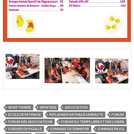
08 SEPTEMBRE
08/09/2018
ASSOCIATION
ECOLE DE PATINAGE
ESPLANADE NATHALIE SARRAUTE
FORUM
FORUM DES ASSOCIATIONS
FORUM DU TEMPS LIBRE ET DES LOISIRS
GUEUSES DE PIGALLE
GYMNASE OSTENMEYER
GYMNASE PAJOL