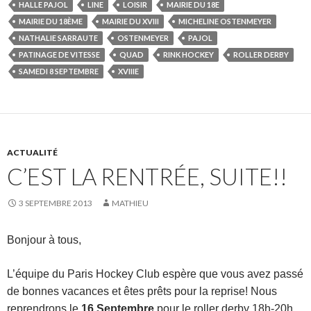
HALLE PAJOL
LINE
LOISIR
MAIRIE DU 18E
MAIRIE DU 18ÈME
MAIRIE DU XVIII
MICHELINE OSTENMEYER
NATHALIE SARRAUTE
OSTENMEYER
PAJOL
PATINAGE DE VITESSE
QUAD
RINK HOCKEY
ROLLER DERBY
SAMEDI 8 SEPTEMBRE
XVIIIE
ACTUALITÉ
C’EST LA RENTRÉE, SUITE!!
3 SEPTEMBRE 2013
MATHIEU
Bonjour à tous
,
L’équipe du Paris Hockey Club espère que vous avez passé
de bonnes vacances et êtes prêts pour la reprise! Nous
reprendrons le
16 Septembre
pour le roller derby 18h-20h