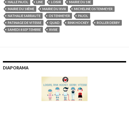
HALLE PAJOL
LINE
LOISIR
MAIRIE DU 18E
MAIRIE DU 18ÈME
MAIRIE DU XVIII
MICHELINE OSTENMEYER
NATHALIE SARRAUTE
OSTENMEYER
PAJOL
PATINAGE DE VITESSE
QUAD
RINK HOCKEY
ROLLER DERBY
SAMEDI 8 SEPTEMBRE
XVIIIE
DIAPORAMA