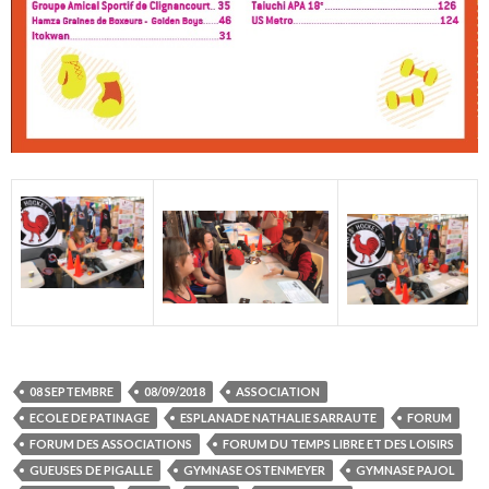
08 SEPTEMBRE
08/09/2018
ASSOCIATION
ECOLE DE PATINAGE
ESPLANADE NATHALIE SARRAUTE
FORUM
FORUM DES ASSOCIATIONS
FORUM DU TEMPS LIBRE ET DES LOISIRS
GUEUSES DE PIGALLE
GYMNASE OSTENMEYER
GYMNASE PAJOL