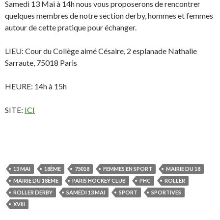
Samedi 13 Mai à 14h nous vous proposerons de rencontrer
quelques membres de notre section derby, hommes et femmes
autour de cette pratique pour échanger.
LIEU: Cour du Collège aimé Césaire,
2 esplanade Nathalie
Sarraute, 75018 Paris
HEURE: 14h à 15h
SITE:
ICI
13 MAI
18ÈME
75018
FEMMES EN SPORT
MAIRIE DU 18
MAIRIE DU 18ÈME
PARIS HOCKEY CLUB
PHC
ROLLER
ROLLER DERBY
SAMEDI 13 MAI
SPORT
SPORTIVES
XVIII