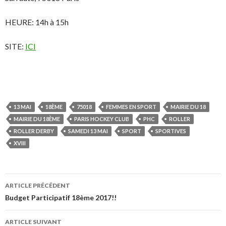
HEURE: 14h à 15h
SITE:
ICI
13 MAI
18ÈME
75018
FEMMES EN SPORT
MAIRIE DU 18
MAIRIE DU 18ÈME
PARIS HOCKEY CLUB
PHC
ROLLER
ROLLER DERBY
SAMEDI 13 MAI
SPORT
SPORTIVES
XVIII
ARTICLE PRÉCÉDENT
Navigation
Budget Participatif 18ème 2017!!
des
ARTICLE SUIVANT