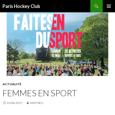
Recherche
Paris Hockey Club
ALLER
MENU
AU
PRINCI
CONTENU
ACTUALITÉ
FEMMES EN SPORT
6 MAI 2017
MATHIEU