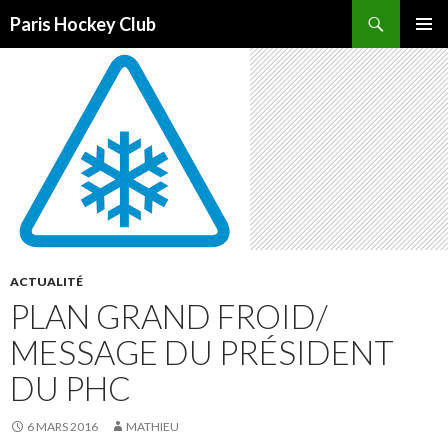
Recherche
Paris Hockey Club
ALLER
MENU
AU
PRINCI
CONTENU
ACTUALITÉ
PLAN GRAND FROID/
MESSAGE DU PRÉSIDENT
DU PHC
6 MARS 2016
MATHIEU