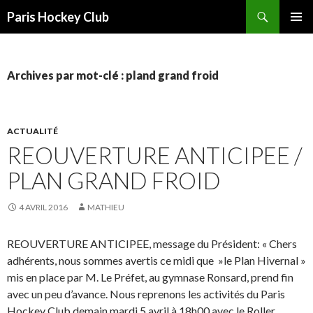
Recherche
Paris Hockey Club
ALLER
MENU
AU
PRINCI
CONTENU
Archives par mot-clé : pland grand froid
ACTUALITÉ
REOUVERTURE ANTICIPEE /
PLAN GRAND FROID
4 AVRIL 2016
MATHIEU
REOUVERTURE ANTICIPEE, message du Président: « Chers
adhérents, nous sommes avertis ce midi que »le Plan Hivernal »
mis en place par M. Le Préfet, au gymnase Ronsard, prend fin
avec un peu d’avance. Nous reprenons les activités du Paris
Hockey Club demain mardi 5 avril à 18h00 avec le Roller