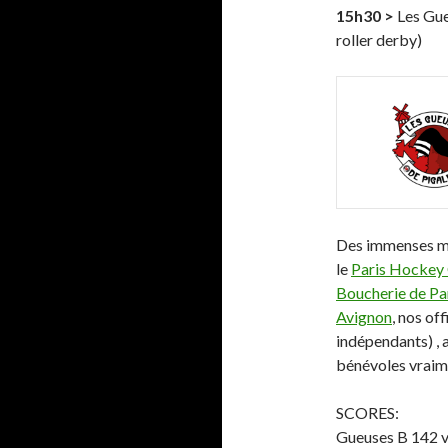
15h30 >
Les Gue
roller derby)
Des immenses mer
le
Paris Hockey
Boucherie de Par
Avignon
, nos off
indépendants) , 
bénévoles vraim
SCORES:
Gueuses B 142 v