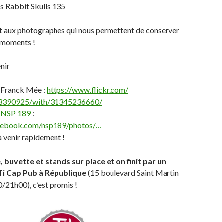
s Rabbit Skulls 135
 aux photographes qui nous permettent de conserver
s moments !
enir
 Franck Mée :
https://www.flickr.com/
390925/with/31345236660/
e
NSP 189
:
cebook.com/nsp189/photos/…
à venir rapidement !
, buvette et stands sur place et on finit par un
 Ti Cap Pub à République
(15 boulevard Saint Martin
0/21h00), c’est promis !