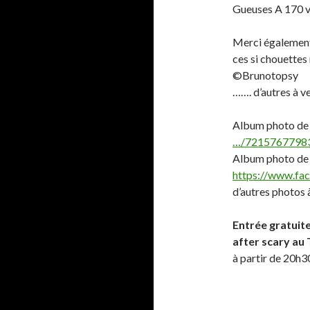
Gueuses A 170 v
Merci également
ces si chouette
©Brunotopsy
……. d’autres à v
Album photo de
…/72157677983
Album photo d
https://www.fa
d’autres photos 
Entrée gratuite
after scary au
à partir de 20h3