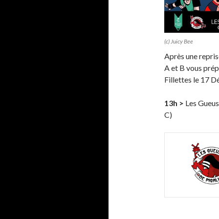
(c) Juicy Bee
Après une repri
A et B vous prép
Fillettes le 17 
13h >
Les Gueuse
C)