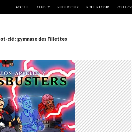
ALLER AU CONTENU
ACCUEIL
CLUB
RINK HOCKEY
ROLLER LOISIR
ROLLER V
ot-clé : gymnase des Fillettes