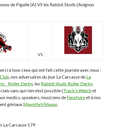
uses de Pigalle (A) VS les Rabbit Skulls (Avignon
VS
ci à tous ceux qui ont fait cette journée avec nous :
 Club
, nos adversaires du jour La Carcasse de
La
is _ Roller Derby
, les
Rabbit Skulls Roller Derby
icials sans qui rien n’est possible (
Track’s Watch
et
aux medics, speakers, musiciens de
Fensfoire
et à nos
ent géniaux
Mayotte’n’blouse
.
s La Carcasse 179