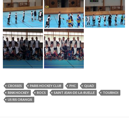
CROSSES
PARIS HOCKEY CLUB
PHC
QUAD
RINK HOCKEY
ROCS
SAINT JEAN-DE-LA-RUELLE
TOURNOI
US RIS ORANGIS