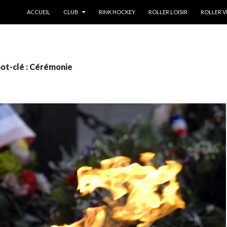
ALLER AU CONTENU
ACCUEIL
CLUB
RINK HOCKEY
ROLLER LOISIR
ROLLER V
ot-clé : Cérémonie