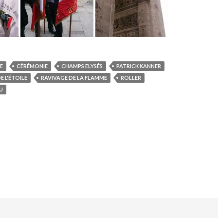
E
CÉRÉMONIE
CHAMPS ELYSÉS
PATRICK KANNER
E L'ÉTOILE
RAVIVAGE DE LA FLAMME
ROLLER
U