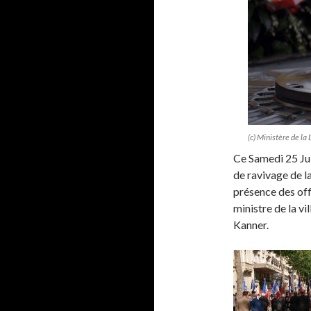
(c) Ministère de la
Ce Samedi 25 Jui
de ravivage de l
présence des offi
ministre de la vi
Kanner.