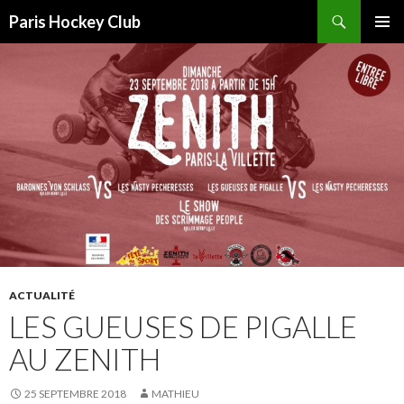
Recherche
Paris Hockey Club
ALLER
MENU
AU
PRINCI
CONTENU
ACTUALITÉ
LES GUEUSES DE PIGALLE
AU ZENITH
25 SEPTEMBRE 2018
MATHIEU