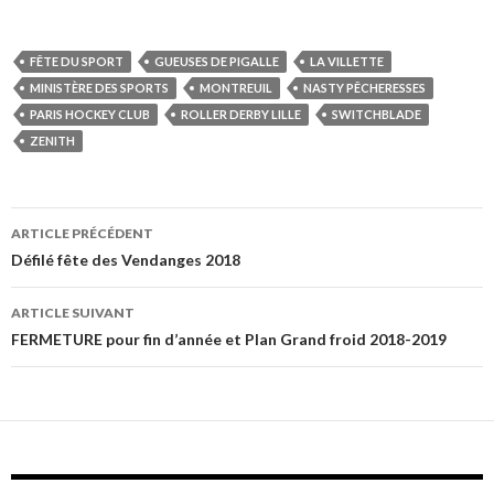
FÊTE DU SPORT
GUEUSES DE PIGALLE
LA VILLETTE
MINISTÈRE DES SPORTS
MONTREUIL
NASTY PÊCHERESSES
PARIS HOCKEY CLUB
ROLLER DERBY LILLE
SWITCHBLADE
ZENITH
ARTICLE PRÉCÉDENT
Navigation
Défilé fête des Vendanges 2018
des
ARTICLE SUIVANT
articles
FERMETURE pour fin d’année et Plan Grand froid 2018-2019