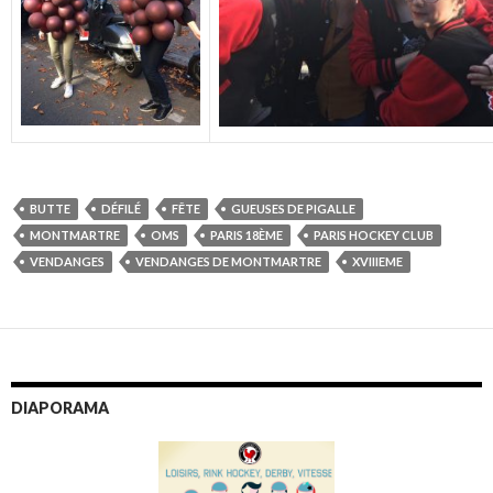
BUTTE
DÉFILÉ
FÊTE
GUEUSES DE PIGALLE
MONTMARTRE
OMS
PARIS 18ÈME
PARIS HOCKEY CLUB
VENDANGES
VENDANGES DE MONTMARTRE
XVIIIEME
DIAPORAMA