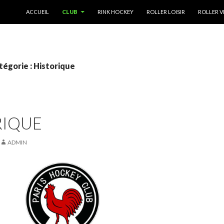
ALLER AU CONTENU
ACCUEIL
CLUB
RINK HOCKEY
ROLLER LOISIR
ROLLER V
tégorie : Historique
RIQUE
ADMIN