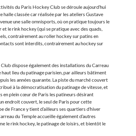
ctivités du Paris Hockey Club se déroule aujourd’hui
 halle classée car réalisée par les ateliers Gustave
devenue une salle omnisports, où on pratique toujours le
r et le rink hockey (qui se pratique avec des quads,
nels, contrairement au roller hockey sur patins en
contacts sont interdits, contrairement au hockey sur
 Club dispose également des installations du Carreau
 haut lieu du patinage parisien, par ailleurs bâtiment
depuis les années quarante. La piste du marché couvert
ribué à la démocratisation du patinage de vitesse, et
s en plein cœur de Paris les patineurs désirant
un endroit couvert, le seul de Paris pour cette
ipe de France y tient d’ailleurs ses quartiers d’hiver
 Carreau du Temple accueille également d’autres
e le rink hockey, le patinage de loisirs, et bientôt le