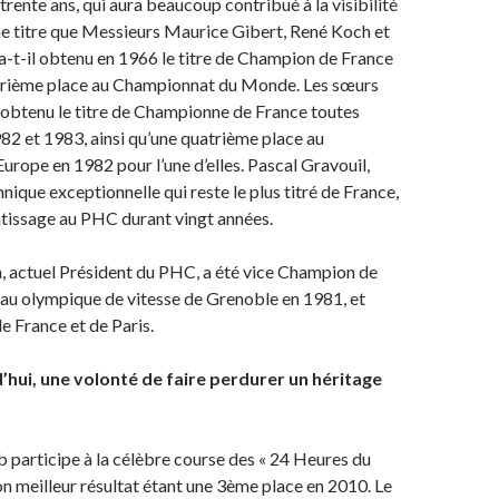
trente ans, qui aura beaucoup contribué à la visibilité
 titre que Messieurs Maurice Gibert, René Koch et
-t-il obtenu en 1966 le titre de Champion de France
atrième place au Championnat du Monde. Les sœurs
obtenu le titre de Championne de France toutes
82 et 1983, ainsi qu’une quatrième place au
rope en 1982 pour l’une d’elles. Pascal Gravouil,
hnique exceptionnelle qui reste le plus titré de France,
ntissage au PHC durant vingt années.
 actuel Président du PHC, a été vice Champion de
eau olympique de vitesse de Grenoble en 1981, et
e France et de Paris.
hui, une volonté de faire perdurer un héritage
ub participe à la célèbre course des « 24 Heures du
on meilleur résultat étant une 3ème place en 2010. Le