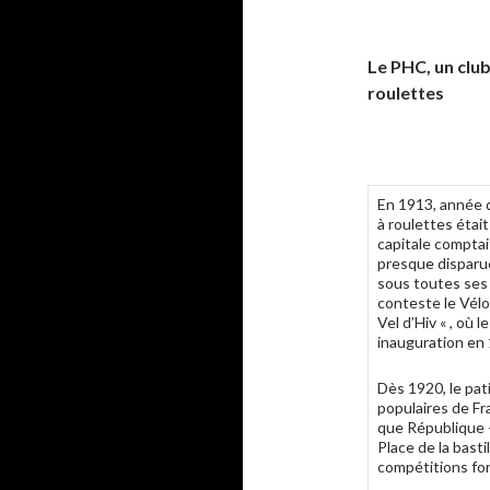
Le PHC, un clu
roulettes
En 1913, année d
à roulettes était
capitale comptai
presque disparue
sous toutes ses 
conteste le Vél
Vel d’Hiv « , où 
inauguration en
Dès 1920, le pat
populaires de Fra
que République – 
Place de la basti
compétitions for