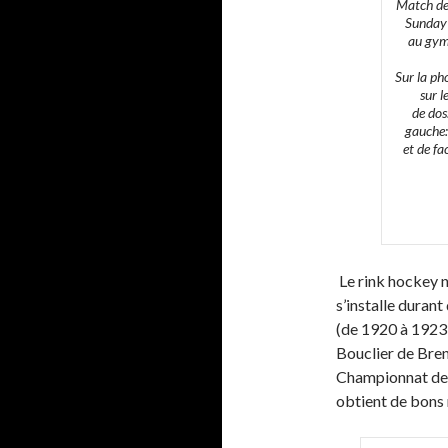
Match de
Sunday’
au gym
Sur la ph
sur l
de dos
gauche:
et de fa
Le rink hockey n
s’installe durant
(de 1920 à 1923,
Bouclier de Bren
Championnat de F
obtient de bons r