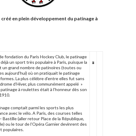
b créé en plein développement du patinage à
e fondation du Paris Hockey Club, le patinage
 déjà un sport très populaire à Paris, puisque la
t un grand nombre de patinoires (toutes ou
s aujourd’hui) où on pratiquait le patinage
formes. La plus célèbre d’entre elles fut sans
odrome d’Hiver, plus communément appelé »
le patinage à roulettes était à l’honneur dès son
 1910.
inage comptait parmi les sports les plus
nce avec le vélo. A Paris, des courses telles
Bastille (aller retour Place de la République,
lle) ou le tour de l’Opéra Garnier devinrent des
t populaires.