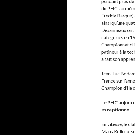
pendant près de 
du PHC, au même
Freddy Barque) a
ainsi qu’une qu
Desanneaux ont 
catégories en 19
Championnat d’Eu
patineur à la tec
a fait son appre
Jean-Luc Bodam,
France sur l’ann
Champion d’Ile d
Le PHC aujourd’
exceptionnel
En vitesse, le cl
Mans Roller », s