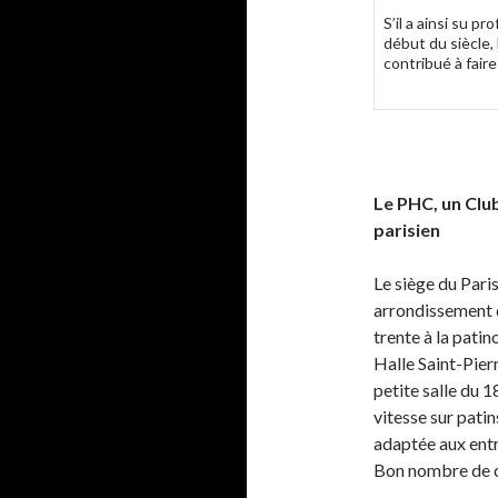
S’il a ainsi su p
début du siècle,
contribué à faire
Le PHC, un Club
parisien
Le siège du Pari
arrondissement de
trente à la patin
Halle Saint-Pier
petite salle du 
vitesse sur patin
adaptée aux entr
Bon nombre de c