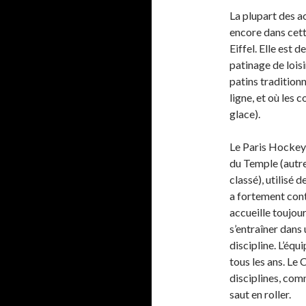
La plupart des a
encore dans cette
Eiffel. Elle est 
patinage de loisi
patins tradition
ligne, et où les 
glace).
Le Paris Hockey
du Temple (autre
classé), utilisé 
a fortement cont
accueille toujour
s’entraîner dans 
discipline. L’équ
tous les ans. Le
disciplines, comm
saut en roller.