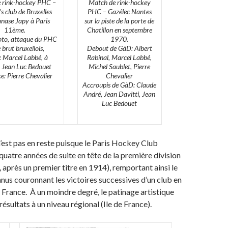
 rink-hockey PHC –
Match de rink-hockey
s club de Bruxelles
PHC – Gazélec Nantes
nase Japy à Paris
sur la piste de la porte de
11ème.
Chatillon en septembre
oto, attaque du PHC
1970.
e brut bruxellois,
Debout de GàD: Albert
: Marcel Labbé, à
Rabinal, Marcel Labbé,
 Jean Luc Bedouet
Michel Saublet, Pierre
ce: Pierre Chevalier
Chevalier
Accroupis de GàD: Claude
André, Jean Davitti, Jean
Luc Bedouet
’est pas en reste puisque le Paris Hockey Club
 quatre années de suite en tête de la première division
 après un premier titre en 1914), remportant ainsi le
nus couronnant les victoires successives d’un club en
rance. À un moindre degré, le patinage artistique
ésultats à un niveau régional (Ile de France).