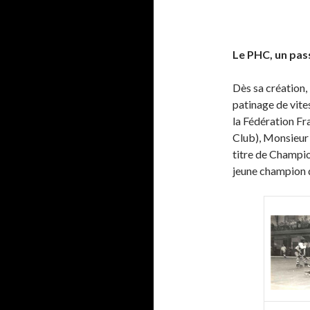
Le PHC, un pas
Dès sa création, 
patinage de vite
la Fédération Fr
Club), Monsieur 
titre de Champio
jeune champion d