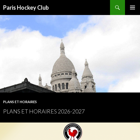
Recherche
Paris Hockey Club
ALLER
MENU
AU
PRINCI
CONTENU
PLANS ET HORAIRES
PLANS ET HORAIRES 2026-2027