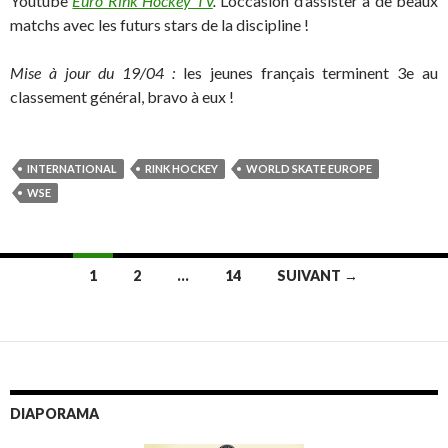
Youtube
Euro Rink Hockey TV
.
L’occasion d’assister à de beaux
matchs avec les futurs stars de la discipline !
Mise à jour du 19/04 :
les jeunes français terminent 3e au
classement général, bravo à eux !
INTERNATIONAL
RINK HOCKEY
WORLD SKATE EUROPE
WSE
1
2
…
14
SUIVANT →
Navigation
des
articles
DIAPORAMA