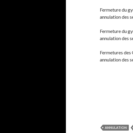
Fermeture du gym
annulation des 
Fermeture du gym
annulation des 
Fermetures des 
annulation des 
ANNULATION