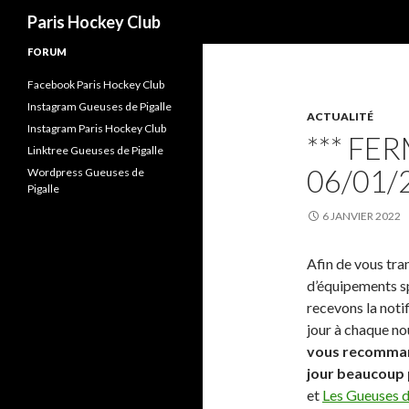
Recherche
Paris Hockey Club
FORUM
Facebook Paris Hockey Club
Instagram Gueuses de Pigalle
ACTUALITÉ
Instagram Paris Hockey Club
*** FE
Linktree Gueuses de Pigalle
06/01/
Wordpress Gueuses de
Pigalle
6 JANVIER 2022
Afin de vous tra
d’équipements s
recevons la notif
jour à chaque no
vous recomman
jour beaucoup 
et
Les Gueuses d