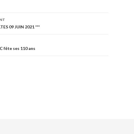
ENT
on
TES 09 JUIN 2021 ***
C fête ses 110 ans