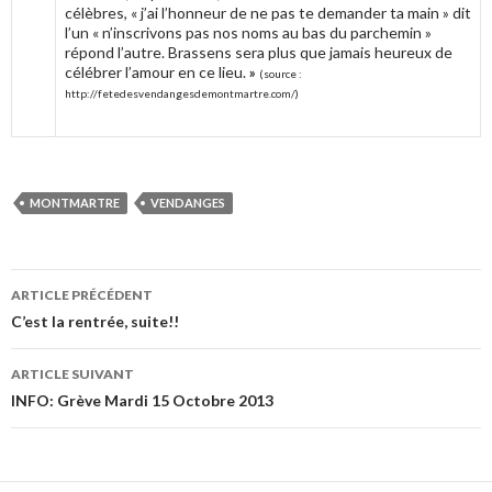
célèbres, « j’ai l’honneur de ne pas te demander ta main » dit
l’un « n’inscrivons pas nos noms au bas du parchemin »
répond l’autre. Brassens sera plus que jamais heureux de
célébrer l’amour en ce lieu.
»
(source :
http://fetedesvendangesdemontmartre.com/)
MONTMARTRE
VENDANGES
ARTICLE PRÉCÉDENT
Navigation
C’est la rentrée, suite!!
des
ARTICLE SUIVANT
articles
INFO: Grève Mardi 15 Octobre 2013