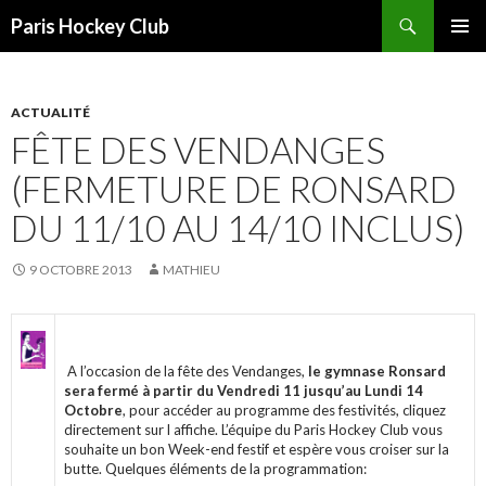
Recherche
Paris Hockey Club
ALLER
MENU
AU
PRINCI
CONTENU
ACTUALITÉ
FÊTE DES VENDANGES
(FERMETURE DE RONSARD
DU 11/10 AU 14/10 INCLUS)
9 OCTOBRE 2013
MATHIEU
A l’occasion de la fête des Vendanges,
le gymnase Ronsard
sera fermé à partir du Vendredi 11 jusqu’au Lundi 14
Octobre
, pour accéder au programme des festivités, cliquez
directement sur l affiche. L’équipe du Paris Hockey Club vous
souhaite un bon Week-end festif et espère vous croiser sur la
butte. Quelques éléments de la programmation: