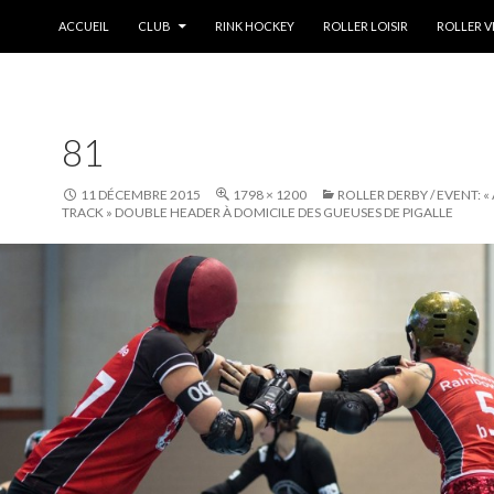
ALLER AU CONTENU
ACCUEIL
CLUB
RINK HOCKEY
ROLLER LOISIR
ROLLER V
81
11 DÉCEMBRE 2015
1798 × 1200
ROLLER DERBY / EVENT: 
TRACK » DOUBLE HEADER À DOMICILE DES GUEUSES DE PIGALLE