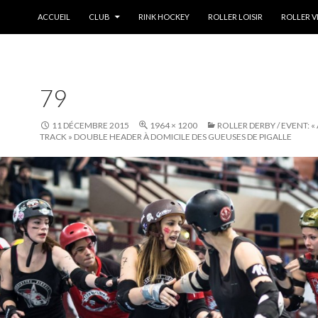
ALLER AU CONTENU
ACCUEIL
CLUB
RINK HOCKEY
ROLLER LOISIR
ROLLER V
79
11 DÉCEMBRE 2015
1964 × 1200
ROLLER DERBY / EVENT: 
TRACK » DOUBLE HEADER À DOMICILE DES GUEUSES DE PIGALLE