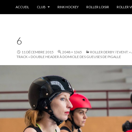
ALLER AU CONTENU
ACCUEIL
CLUB
RINK HOCKEY
ROLLER LOISIR
ROLLER V
6
11 DÉCEMBRE 2015
2048 × 1365
ROLLER DERBY / EVENT: 
TRACK » DOUBLE HEADER À DOMICILE DES GUEUSES DE PIGALLE