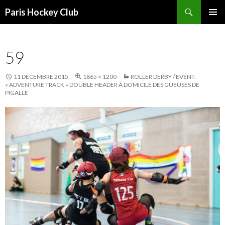
Recherche
Paris Hockey Club
ALLER
MENU
AU
PRINCI
CONTENU
59
11 DÉCEMBRE 2015
1865 × 1200
ROLLER DERBY / EVENT:
« ADVENTURE TRACK » DOUBLE HEADER À DOMICILE DES GUEUSES DE
PIGALLE