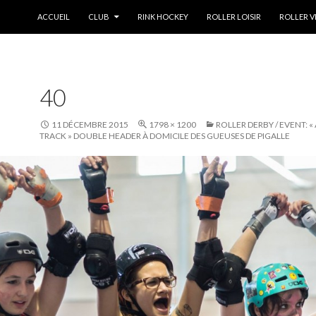
ALLER AU CONTENU
ACCUEIL
CLUB
RINK HOCKEY
ROLLER LOISIR
ROLLER V
40
11 DÉCEMBRE 2015
1798 × 1200
ROLLER DERBY / EVENT: 
TRACK » DOUBLE HEADER À DOMICILE DES GUEUSES DE PIGALLE