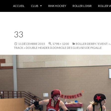
ALLER AU CONTENU
ACCUEIL
CLUB
RINK HOCKEY
ROLLER LOISIR
ROLLER V
33
11 DÉCEMBRE 2015
1798 × 1200
ROLLER DERBY / EVENT: 
TRACK » DOUBLE HEADER À DOMICILE DES GUEUSES DE PIGALLE