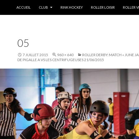
ALLER AU CONTENU
ACCUEIL
CLUB
RINK HOCKEY
ROLLER LOISIR
ROLLER V
05
7 JUILLET 2015
960 × 640
ROLLER DERBY: MATCH « JUNE J
DE PIGALLE A VS LES CENTRIFUGEUSES 21/06/2015