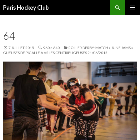
Recherche
Paris Hockey Club
ALLER
MENU
AU
PRINCI
CONTENU
64
7 JUILLET 2015
960 × 640
ROLLER DERBY: MATCH « JUNE JAMS »
GUEUSES DE PIGALLE A VS LES CENTRIFUGEUSES 21/06/2015