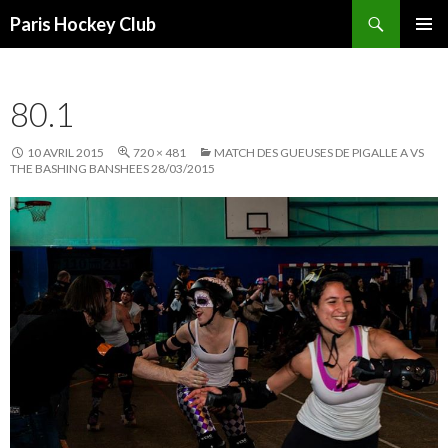
Recherche
Paris Hockey Club
ALLER
MENU
AU
PRINCI
CONTENU
80.1
10 AVRIL 2015
720 × 481
MATCH DES GUEUSES DE PIGALLE A VS
THE BASHING BANSHEES 28/03/2015