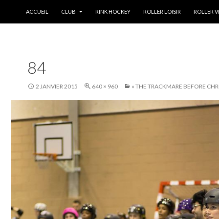
ALLER AU CONTENU
ACCUEIL
CLUB
RINK HOCKEY
ROLLER LOISIR
ROLLER V
84
2 JANVIER 2015
640 × 960
« THE TRACKMARE BEFORE CHR