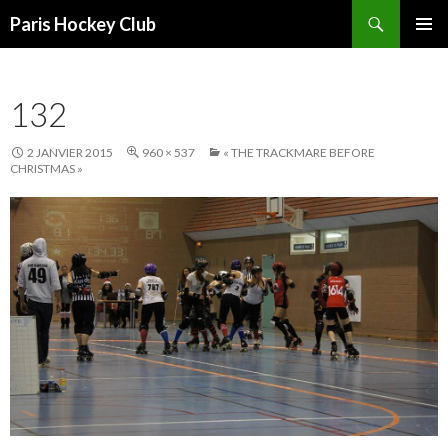
Recherche
Paris Hockey Club
ALLER
MENU
AU
PRINCI
CONTENU
132
2 JANVIER 2015
960 × 537
« THE TRACKMARE BEFORE
CHRISTMAS »