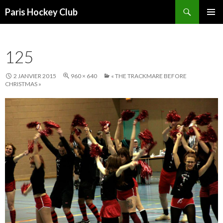
Recherche
Paris Hockey Club
ALLER
MENU
AU
PRINCI
CONTENU
125
2 JANVIER 2015
960 × 640
« THE TRACKMARE BEFORE
CHRISTMAS »