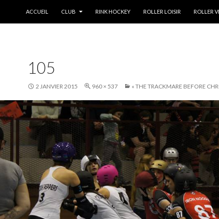
ALLER AU CONTENU
ACCUEIL
CLUB
RINK HOCKEY
ROLLER LOISIR
ROLLER V
105
2 JANVIER 2015
960 × 537
« THE TRACKMARE BEFORE CHR