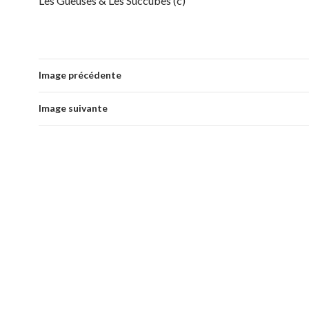
Les Gueuses & Les Succubes (c)
Image précédente
Image suivante