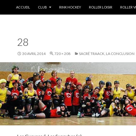
ALLER AU CONTENU
ACCUEIL
CLUB
RINK HOCKEY
ROLLER LOISIR
ROLLER V
28
30 AVRIL 2014
720 × 208
SACRÉ TRAACK, LA CONCLUSION