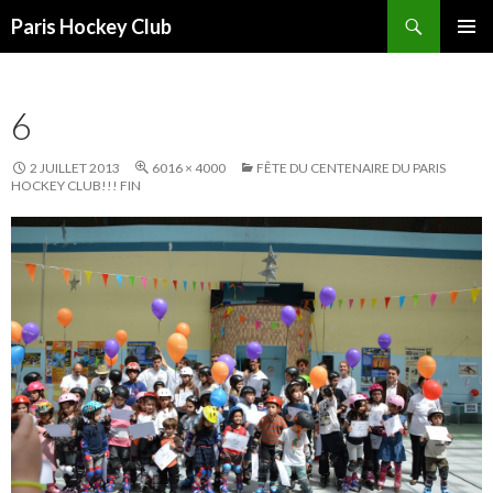
Recherche
Paris Hockey Club
ALLER
MENU
AU
PRINCI
CONTENU
6
2 JUILLET 2013
6016 × 4000
FÊTE DU CENTENAIRE DU PARIS
HOCKEY CLUB!!! FIN