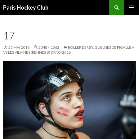
Recherche
Paris Hockey Club
ALLER
MENU
AU
PRINCI
CONTENU
17
25 MAI 2016
2048 × 1362
ROLLER DERBY: GUEUSES DE PIGALLE A
VS LES VILAINES (RENNES B) 07/05/2016