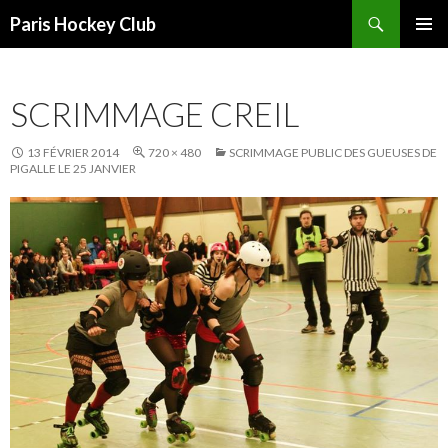
Recherche
Paris Hockey Club
ALLER
MENU
AU
PRINCI
CONTENU
SCRIMMAGE CREIL
13 FÉVRIER 2014
720 × 480
SCRIMMAGE PUBLIC DES GUEUSES DE
PIGALLE LE 25 JANVIER