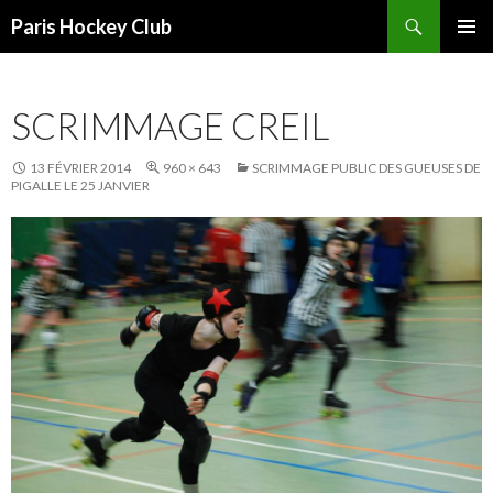
Recherche
Paris Hockey Club
ALLER
MENU
AU
PRINCI
CONTENU
SCRIMMAGE CREIL
13 FÉVRIER 2014
960 × 643
SCRIMMAGE PUBLIC DES GUEUSES DE
PIGALLE LE 25 JANVIER